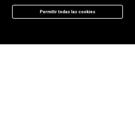
Permitir todas las cookies
Nuestro
blog
Últimas noticias del sector,
novedades y recursos útiles
para la compraventa de
empresas