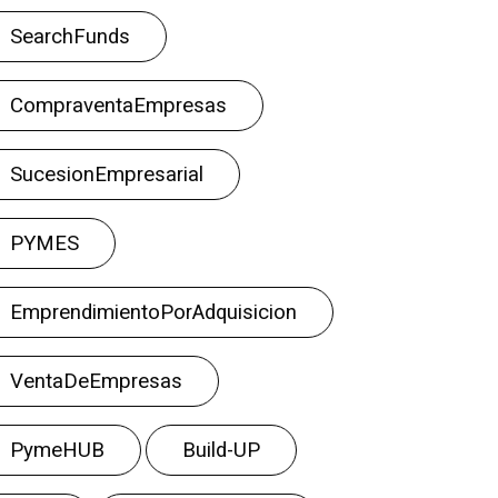
SearchFunds
CompraventaEmpresas
SucesionEmpresarial
PYMES
EmprendimientoPorAdquisicion
VentaDeEmpresas
PymeHUB
Build-UP