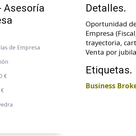
- Asesoría
Detalles.
esa
Oportunidad de 
Empresa (Fiscal,
trayectoria, car
ías de Empresa
Venta por jubila
ción
Etiquetas.
0 €
Business Brok
 €
vedra