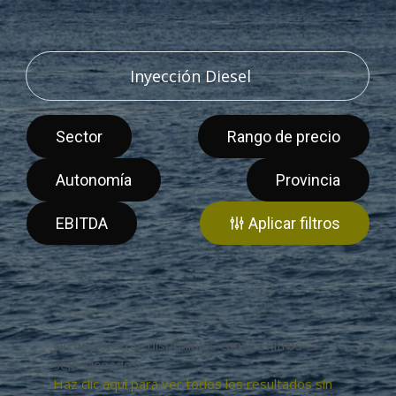
Sector
Rango de precio
Autonomía
Provincia
EBITDA
Aplicar filtros
No hay ofertas disponibles con los filtros
seleccionados.
Haz clic aquí para ver todos los resultados sin